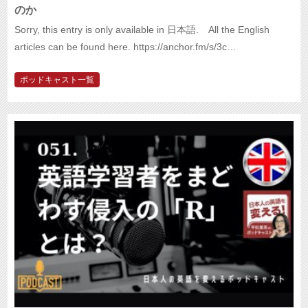
のか
Sorry, this entry is only available in 日本語. All the English
articles can be found here. https://anchor.fm/s/3c…
ポッドキャスト一覧