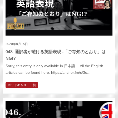
2020年8月15日
048. 通訳者が避ける英語表現 -「ご存知のとおり」は
NG!?
Sorry, this entry is only available in 日本語. All the English
articles can be found here. https://anchor.fm/s/3c…
ポッドキャスト一覧