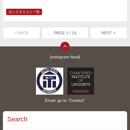
ポッドキャスト一覧
< BACK
PAGE 1 / 14
NEXT >
[instagram-feed]
Email: go to “
Contact
“
Search
Search