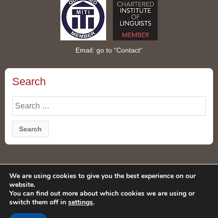
Email: go to “
Contact
“
Search
Search
for:
Privacy Policy
We are using cookies to give you the best experience on our
website.
You can find out more about which cookies we are using or
© Copyright 2026 Rie London Ltd All rights reserved. Rie London
switch them off in
settings
.
Ltd is a company registered England and Wales (Company No.