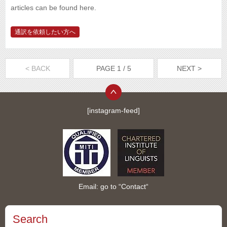
articles can be found here.
通訳を依頼したい方へ
< BACK
PAGE 1 / 5
NEXT >
[instagram-feed]
Email: go to “
Contact
“
Search