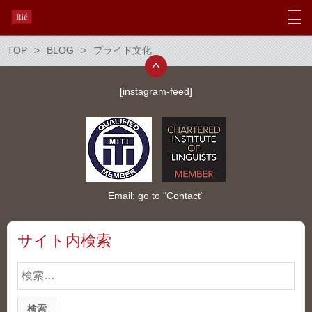
TOP
BLOG
プライド文化
[instagram-feed]
Email: go to “
Contact
“
サイト内検索
検
索: