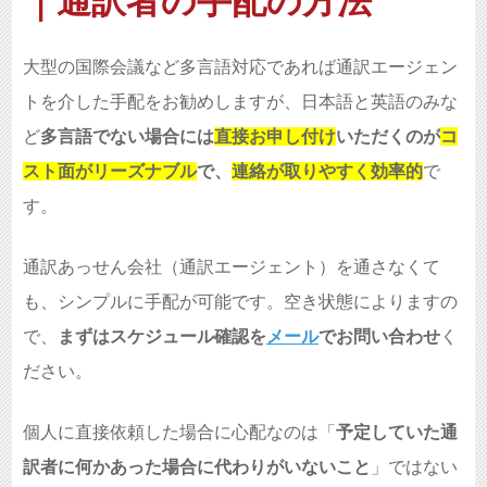
｜通訳者の手配の方法
大型の国際会議など多言語対応であれば通訳エージェン
トを介した手配をお勧めしますが、日本語と英語のみな
ど
多言語でない場合には
直接お申し付け
いただくのが
コ
スト面がリーズナブル
で、
連絡が取りやすく効率的
で
す。
通訳あっせん会社（通訳エージェント）を通さなくて
も、シンプルに手配が可能です。空き状態によりますの
で、
まずはスケジュール確認を
メール
でお問い合わせ
く
ださい。
個人に直接依頼した場合に心配なのは「
予定していた通
訳者に何かあった場合に代わりがいないこと
」ではない