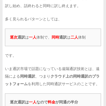
訳し始め、話終わると同時に訳し終えます。
多く見られるパターンとしては、
逐次
通訳
は
一人
体制で、
同時
通訳
は
二人
体制
です。
いま通訳市場で話題になっている遠隔通訳技術とは、遠
隔による
同時通訳
、つまり
クラウド上の同時通訳のプラ
ットフォーム
を利用した同時通訳サービスのことです。
逐次通訳は
一人
なので
料金
が同通の半分