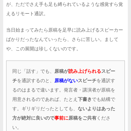
が、ただでさえ手も足も縛られているような感覚すら覚
えるリモート通訳。
当日始まってみたら原稿を足早に読み上げるスピーカー
ばかりだったなんていったら、さらに苦しい。まして
や、この展開は珍しくないのです。
同じ「話す」でも、
原稿が
読み上げられる
スピー
チ
を通訳するのと、
原稿がない
スピーチ
を通訳す
るのはまるで違います。発言者・講演者が原稿を
用意されるのであれば、たとえ
下書き
でも結構で
す。ギリギリだったとしても、
ないよりはあった
方が絶対に良いので
事前に
原稿をご共有
くださ
い。