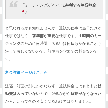
「ミーティングがたとえ
1時間
でも
半日料金
」
と思われるかも知れませんが、通訳の仕事は当日だけが
仕事ではなく、
前準備が重要
な仕事です。
１時間のミー
ティング
のために
何時間
、あるいは
何日もかかる
ことも
決して珍しくないので、前準備を含めての料金なので
す。
料金詳細ページ
はこちら
遠隔・対面の別にかかわらず、通訳料金にはもともと
移
動費は入っていない
ので、残念ながら
移動がなくなった
からといってその分安くなるわけではありません。