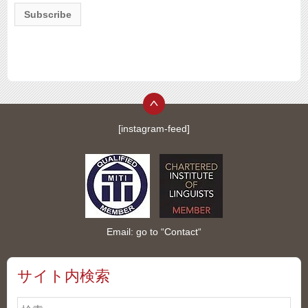
[instagram-feed]
Email: go to “
Contact
“
サイト内検索
検