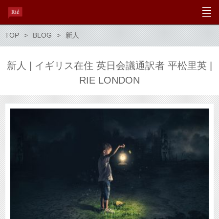
TOP
BLOG
新人
新人 | イギリス在住 英日会議通訳者 平松里英 |
RIE LONDON