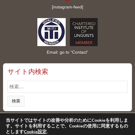
[instagram-feed]
Email: go to “
Contact
“
サイト内検索
検
索:
当サイトではサイトの改善や分析のためにCookieを利用しま
す。サイトを利用することで、Cookieの使用に同意するもの
プライバシーポリシー
特定商取引法に基づく表記
とします
Cookie設定
.