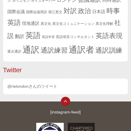
ロンドン
同時通訳
ス
ホリエモン
ボイスオーバー
対訳
政治
時事
国際会議
日本語
国際会議用語
堀江貴文
英語
社
現地通訳
異文化
異文化コミュニケーション
異文化理解
英語
英語表現
説
翻訳
英語発音コンサルタント
英語学習
通訳
通訳者
通訳練習
通訳訓練
逐次通訳
Twitter
@rielondonさんのツイート
[instagram-feed]