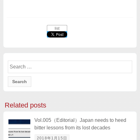
list
Search
for:
Related posts
Vol.005（Editorial）Japan needs to heed
bitter lessons from its lost decades
2018年1月15日