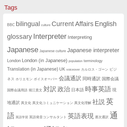
Tags
English
bilingual
Current Affairs
BBC
culture
Interpreter
glossary
Interpreting
Japanese
Japanese interpreter
Japanese culture
London (in Japanese)
London
terminology
population
Translation (in Japanese)
UK
ビジ
カルロス・ゴーン
voiceover
会議通訳
同時通訳
国際会議
ネス
ホリエモン
ボイスオーバー
対訳
政治
時事英語
日本語
現
国際会議用語
堀江貴文
英
社説
地通訳
異文化
異文化コミュニケーション
異文化理解
通
語
英語表現
英語発音コンサルタント
逐次通訳
英語学習