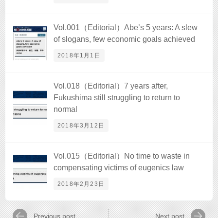
Vol.001（Editorial）Abe’s 5 years: A slew
of slogans, few economic goals achieved
2018年1月1日
Vol.018（Editorial）7 years after,
Fukushima still struggling to return to
normal
2018年3月12日
Vol.015（Editorial）No time to waste in
compensating victims of eugenics law
2018年2月23日
Previous post
Next post