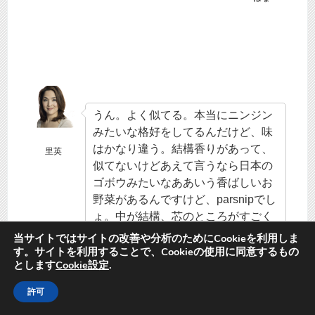
うん。よく似てる。本当にニンジン
みたいな格好をしてるんだけど、味
はかなり違う。結構香りがあって、
里英
似てないけどあえて言うなら日本の
ゴボウみたいなああいう香ばしいお
野菜があるんですけど、parsnipでし
ょ。中が結構、芯のところがすごく
モサモサするのであれを全部取るん
当サイトではサイトの改善や分析のためにCookieを利用しま
ですよ。芯を。
す。サイトを利用することで、Cookieの使用に同意するもの
とします
Cookie設定
.
許可