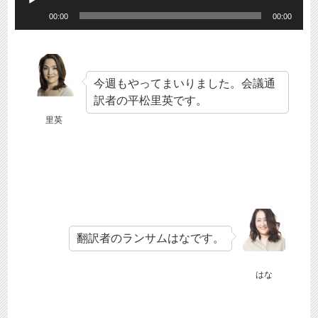
音
00:00
00:00
声
プ
レ
今週もやってまいりました。会議通
訳者の平松里英です。
ー
里英
ヤ
ー
翻訳者のランサムはなです。
はな