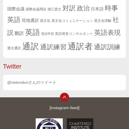
対訳
政治
時事
国際会議
日本語
国際会議用語
堀江貴文
英語
社
現地通訳
異文化
異文化コミュニケーション
異文化理解
英語
英語表現
説
翻訳
英語発音コンサルタント
英語学習
通訳
通訳者
通訳練習
通訳訓練
逐次通訳
Twitter
@rielondonさんのツイート
[instagram-feed]