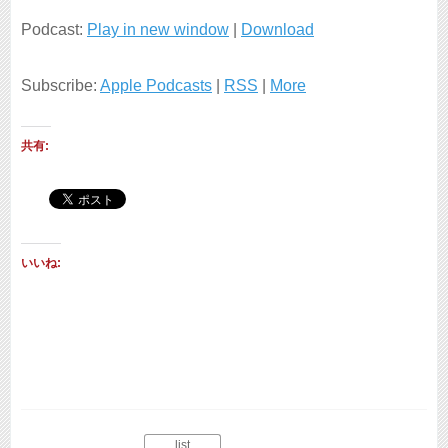
プ
Podcast:
Play in new window
|
Download
レ
Subscribe:
Apple Podcasts
|
RSS
|
More
ー
ヤ
共有:
ー
いいね:
list