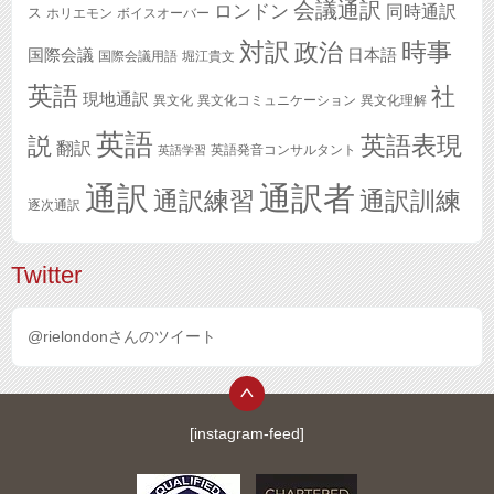
会議通訳
ロンドン
同時通訳
ス
ホリエモン
ボイスオーバー
対訳
政治
時事
国際会議
日本語
国際会議用語
堀江貴文
英語
社
現地通訳
異文化
異文化コミュニケーション
異文化理解
英語
英語表現
説
翻訳
英語発音コンサルタント
英語学習
通訳
通訳者
通訳練習
通訳訓練
逐次通訳
Twitter
@rielondonさんのツイート
[instagram-feed]