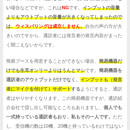
い
場合などですが、これは
NG
です。
インプットの音量
よりもアウトプットの音量が大きくなってしまったので
は、
ウィスパリングは成立しません
。
自分の声の方が大
きいのですから、通訳者には発言者の発言内容がまった
く聞こえないからです。
簡易ブースを用意することができない場合、
簡易機器だ
けでも生耳オンリーよりはうんとマシ
です。
簡易機器を
通訳者のアウトプットだけでなく、
インプットも（発言
者にマイクを付けて）サポート
する
ようにすると、通訳
者はやりやすくなります。この簡易機器ですが、通訳紹
介会社で貸し出し可能なところもありますし、
個人でも
一式持っている通訳者もおり、私もその一人です。
ただ
し、受信機の数は10機、20機と持っているわけではない