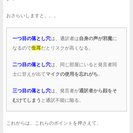
おさらいしますと。。。
一つ目の落とし穴
は、通訳者は
自身の声が邪魔
に
なるので
生耳
だとリスクが高くなる。
二つ目の落とし穴
は、同じ部屋にいると発言者同
士に甘えが出て
マイクの使用を忘れがち
。
三つ目の落とし穴
は、発言者が
通訳者から顔をそ
むけてしまう
と通訳不能に陥る。
これからは、これらのポイントを押さえて、