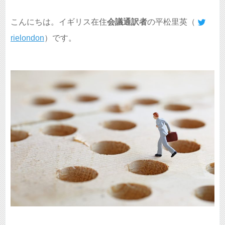
こんにちは。イギリス在住
会議通訳者
の平松里英（
rielondon
）です。