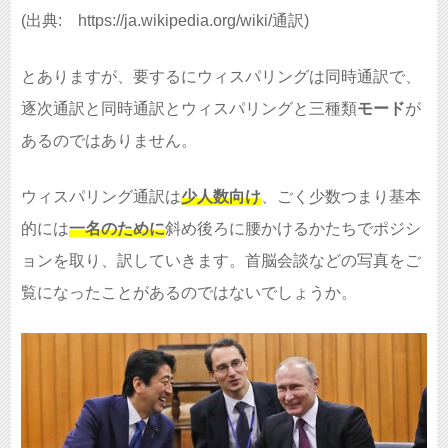
(出典: https://ja.wikipedia.org/wiki/通訳)
とありますが、要するにウィスパリングは同時通訳で、
逐次通訳と同時通訳とウィスパリングと三種類
モード
が
あるのではありません。
ウィスパリング通訳は
少人数向け
、ごく少数つまり基本
的には
一名のために
斜め後ろに腰かけるかたちでポジシ
ョンを取り、訳していきます。首脳会談などの写真をご
覧になったことがあるのではないでしょうか。