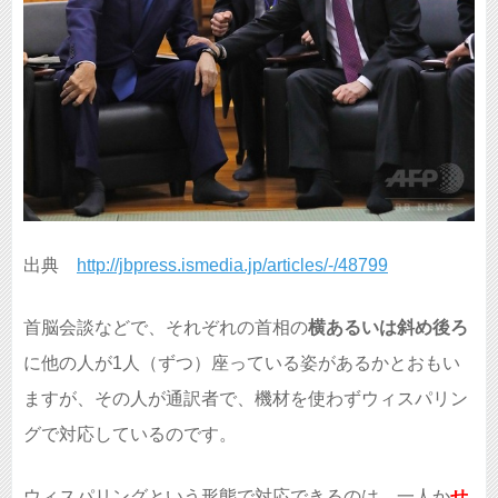
出典
http://jbpress.ismedia.jp/articles/-/48799
首脳会談などで、それぞれの首相の
横あるいは斜め後ろ
に他の人が1人（ずつ）座っている姿があるかとおもい
ますが、その人が通訳者で、機材を使わずウィスパリン
グで対応しているのです。
ウィスパリングという形態で対応できるのは、一人か
せ