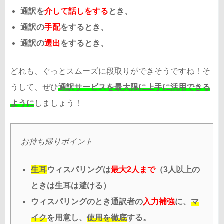
通訳を
介して話しをする
とき、
通訳の
手配
をするとき、
通訳の
選出
をするとき、
どれも、ぐっとスムーズに段取りができそうですね！そ
うして、ぜひ
通訳
サービスを最大限に上手に活用できる
ように
しましょう！
お持ち帰りポイント
生耳
ウィスパリングは
最大2人まで
（3人以上の
ときは生耳は避ける）
ウィスパリングのとき通訳者の
入力補強
に、
マ
イク
を用意し、
使用を徹底
する。