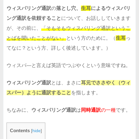
ウィスパリング通訳
の
落とし穴、
生耳
によるウィスパリ
ング通訳を依頼すること
について、お話ししていきます
が、その前に、
「そもそもウィスパリング通訳というこ
とばを聞いたことがない」
という方のために。（
生耳
っ
てなに？という方、詳しく後述しています。）
ウィスパ―と言えば英語でつぶやくという意味ですね。
ウィスパリング通訳
とは、まさに
耳元でささやく（ウィ
スパー）ように通訳すること
を指します。
ちなみに、
ウィスパリング通訳
は
同時通訳
の一種
です。
Contents
[
hide
]