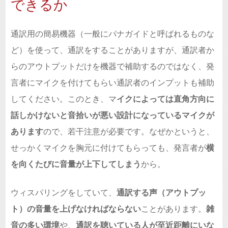
できるか
通訳用の簡易機器（一般にパナガイドと呼ばれるものな
ど）を使って、通訳をすることがありますが、通訳者か
らのアウトプットだけを機器で補助するのではなく、発
言者にマイクを付けてもらい通訳者のインプットも補助
してください。このとき、マ
イクによっては直角方向に
話しかけないと音拾いが悪い設計になっているマイクが
あります
ので、若干注意が必要です。なぜかというと、
せっかくマイクを胸元に付けてもらっても、発言者が
横
を向くたびに音量が上下してしまう
から。
ウィスパリングをしていて、
通訳する声（アウトプッ
ト）の音量を上げなければならない
ことがあります。
雑
音の多い環境
や、
通訳を聴いている人が至近距離にいな