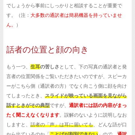
でしょうから事前にしっかりと相談することが重要で
す。（注：
大多数の通訳者は簡易機器を持っていませ
ん。
）
話者の位置と顔の向き
もう一つ、
生耳
の苦しさ
として、下の写真の通訳者と発
言者の位置関係をご覧いただきたいのですが、スピーカ
ーがこちら側（通訳者の方）でなく向こう側に顔を向け
てしまったとき、
スライドが映っている画面を見ながら
話すときがその典型
ですが、
通訳者には話の内容がまっ
たく聞こえなくなります
。誤解のないように説明しなお
しますと、
話者の「声」は耳に届いても
、どんな語が口
から出ているのか「
ことばが判別できない
」ので、
通訳