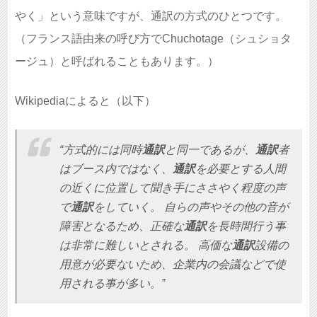
やく」という意味ですが、通訳の方式のひとつです。
（フランス語由来の呼び方でChuchotage（シュショタ
ージュ）と呼ばれることもあります。）
Wikipediaによると（以下）
“方式的には同時
通訳
と同一であるが、
通訳
者
はブース内ではなく、
通訳
を必要とする人間
の近くに位置して聞き手にささやく程度の声
で
通訳
をしていく。 自らの声やその他の音が
障害となるため、正確な
通訳
を長時間行う事
は非常に難しいとされる。 高価な
通訳
設備の
用意が必要ないため、企業内の会議などで使
用される事が多い。”