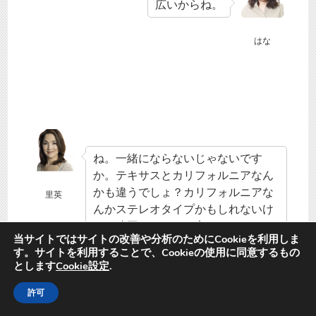
広いからね。
はな
ね。一緒にならないじゃないです
か。テキサスとカリフォルニアなん
かも違うでしょ？カリフォルニアな
里英
んかステレオタイプかもしれないけ
ど、遠回しにものを言うっていうイ
当サイトではサイトの改善や分析のためにCookieを利用しま
メージがありますね。イギリスのそ
す。サイトを利用することで、Cookieの使用に同意するもの
れとはちょっとまた違うけど、ある
とします
Cookie設定
.
意味似ている。真意がわからないよ
許可
うな。あれってよくよく考えたらあ
れは嫌味だったとか、あれ都合よく