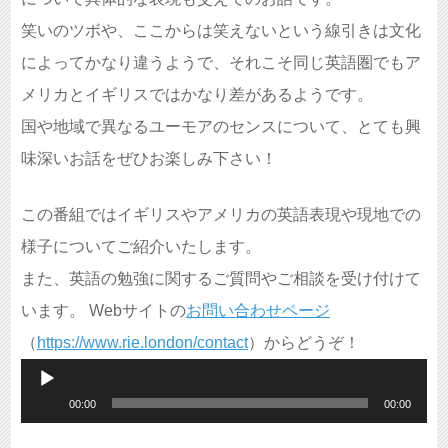
笑いのツボや、ここからは笑えないという線引きは文化
によってかなり違うようで、それこそ同じ英語圏でもア
メリカとイギリスではかなり差があるようです。
国や地域で異なるユーモアのセンスについて、とても興
味深いお話をぜひお楽しみ下さい！
この番組ではイギリスやアメリカの英語表現や現地での
様子についてご紹介いたします。
また、英語の勉強に関するご質問やご相談を受け付けて
います。 Webサイトの
お問い合わせページ
（
https://www.rie.london/contact
）からどうぞ！
音
00:00
00:00
声