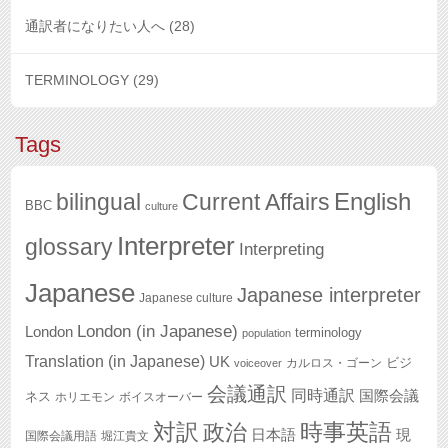
通訳者になりたい人へ
(28)
TERMINOLOGY
(29)
Tags
English
bilingual
Current Affairs
BBC
culture
Interpreter
glossary
Interpreting
Japanese
Japanese interpreter
Japanese culture
London (in Japanese)
London
terminology
population
Translation (in Japanese)
UK
ビジ
カルロス・ゴーン
voiceover
会議通訳
同時通訳
国際会議
ネス
ホリエモン
ボイスオーバー
対訳
政治
時事英語
日本語
現
国際会議用語
堀江貴文