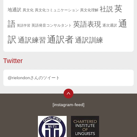
英
社説
地通訳
異文化
異文化コミュニケーション
異文化理解
通
語
英語表現
英語発音コンサルタント
逐次通訳
英語学習
訳
通訳者
通訳練習
通訳訓練
Twitter
@rielondonさんのツイート
[instagram-feed]