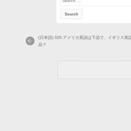
for:
(日本語) 025.アメリカ英語は下品で、イギリス英
品？