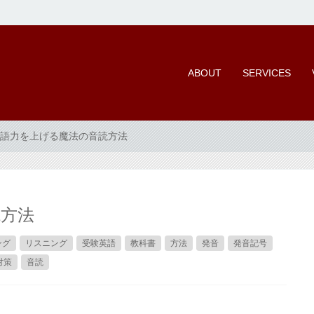
ABOUT
SERVICES
語力を上げる魔法の音読方法
読方法
ング
リスニング
受験英語
教科書
方法
発音
発音記号
対策
音読