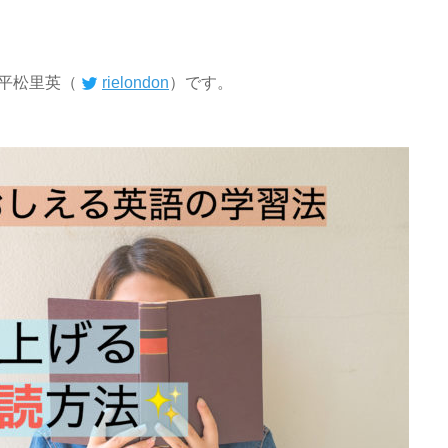
平松里英（
rielondon
）です。