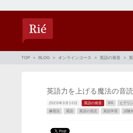
TOP
BLOG
オンラインコース
英語の発音
英
英語力を上げる魔法の音
2020年3月10日
英語の発音
IPA
ヒアリ
練習法
英語
英語の音読
英語学習
試験