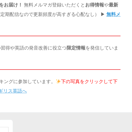
をお届け！
無料メルマガ登録いただくと
お得情報
や
最新
定期配信なので更新頻度が高すぎる心配なし） ▶︎
無料メ
の習得や英語の発音改善に役立つ
限定情報
を発信していま
キングに参加しています。
下の写真を
クリックして下