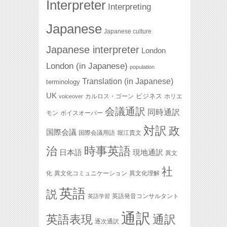
Interpreter
Interpreting
Japanese
Japanese culture
Japanese interpreter
London
London (in Japanese)
population
Translation (in Japanese)
terminology
UK
ビジネス
カルロス・ゴーン
ホリエ
voiceover
会議通訳
同時通訳
モン
ボイスオーバー
対訳
政
国際会議
国際会議用語
堀江貴文
治
時事英語
日本語
現地通訳
異文
社
化
異文化コミュニケーション
異文化理解
英語
説
英語発音コンサルタント
英語学習
通訳
英語表現
通訳
逐次通訳