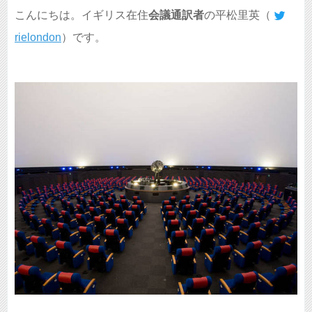
こんにちは。イギリス在住
会議通訳者
の平松里英（
rielondon
）です。