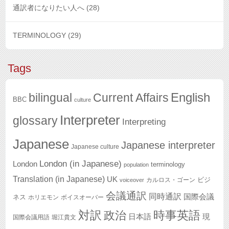
通訳者になりたい人へ
(28)
TERMINOLOGY
(29)
Tags
English
bilingual
Current Affairs
BBC
culture
Interpreter
glossary
Interpreting
Japanese
Japanese interpreter
Japanese culture
London (in Japanese)
London
terminology
population
Translation (in Japanese)
UK
ビジ
カルロス・ゴーン
voiceover
会議通訳
同時通訳
国際会議
ネス
ホリエモン
ボイスオーバー
対訳
政治
時事英語
日本語
現
国際会議用語
堀江貴文