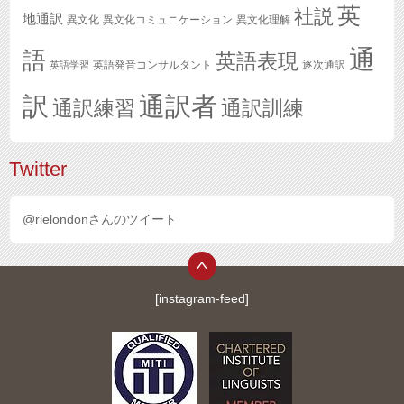
英
社説
地通訳
異文化
異文化コミュニケーション
異文化理解
通
語
英語表現
英語発音コンサルタント
逐次通訳
英語学習
訳
通訳者
通訳練習
通訳訓練
Twitter
@rielondonさんのツイート
[instagram-feed]