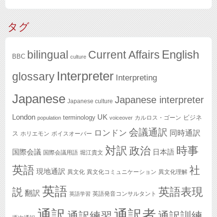
タグ
English
bilingual
Current Affairs
BBC
culture
Interpreter
glossary
Interpreting
Japanese
Japanese interpreter
Japanese culture
London
UK
terminology
ビジネ
カルロス・ゴーン
population
voiceover
会議通訳
ロンドン
同時通訳
ス
ホリエモン
ボイスオーバー
対訳
政治
時事
国際会議
日本語
国際会議用語
堀江貴文
英語
社
現地通訳
異文化
異文化コミュニケーション
異文化理解
英語
英語表現
説
翻訳
英語発音コンサルタント
英語学習
通訳
通訳者
通訳練習
通訳訓練