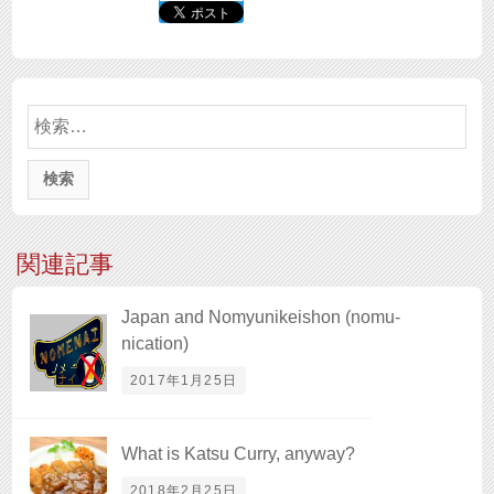
検
索:
関連記事
Japan and Nomyunikeishon (nomu-
nication)
2017年1月25日
What is Katsu Curry, anyway?
2018年2月25日