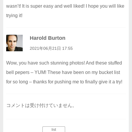
wasn’t! It is super easy and well liked! I hope you will like
trying it!
Harold Burton
よ
り
2021年06月21日 17:55
:
Wow, you have such stunning photos! And these stuffed
bell pepers – YUM! These have been on my bucket list
for so long – thanks for pushing me to finally give it a try!
コメントは受け付けていません。
list