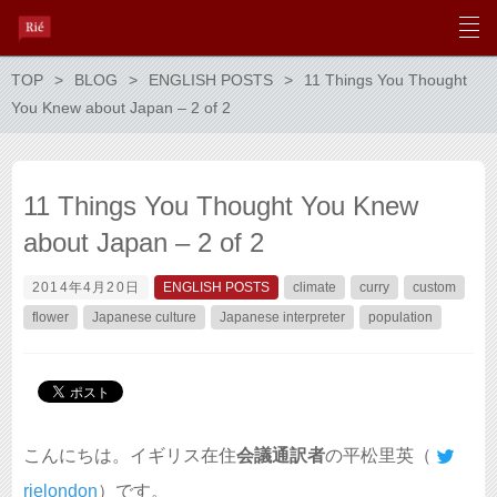
TOP
BLOG
ENGLISH POSTS
11 Things You Thought
You Knew about Japan – 2 of 2
11 Things You Thought You Knew
about Japan – 2 of 2
2014年4月20日
ENGLISH POSTS
climate
curry
custom
flower
Japanese culture
Japanese interpreter
population
こんにちは。イギリス在住
会議通訳者
の平松里英（
rielondon
）です。