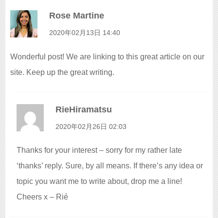
Rose Martine
よ
り
2020年02月13日 14:40
:
Wonderful post! We are linking to this great article on our
site. Keep up the great writing.
RieHiramatsu
よ
り
2020年02月26日 02:03
:
Thanks for your interest – sorry for my rather late
‘thanks’ reply. Sure, by all means. If there’s any idea or
topic you want me to write about, drop me a line!
Cheers x – Rié