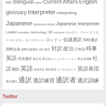
English
bilingual
Current Affairs
BBC
culture
Interpreter
glossary
Interpreting
Japanese
Japanese interpreter
Japanese culture
London
UK
terminology
ビジネ
カルロス・ゴーン
population
voiceover
会議通訳
ロンドン
同時通訳
ス
ホリエモン
ボイスオーバー
対訳
政治
時事
国際会議
日本語
国際会議用語
堀江貴文
英語
社
現地通訳
異文化
異文化コミュニケーション
異文化理解
英語
英語表現
説
翻訳
英語発音コンサルタント
英語学習
通訳
通訳者
通訳練習
通訳訓練
逐次通訳
Twitter