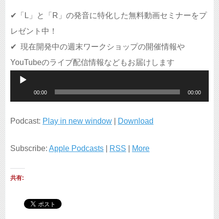
✔︎
「L」と「R」の発音に特化した無料動画セミナーをプ
レゼント中！
✔︎
現在開発中の週末ワークショップの開催情報や
YouTubeのライブ配信情報などもお届けします
音
00:00
00:00
声
プ
Podcast:
Play in new window
|
Download
レ
Subscribe:
Apple Podcasts
|
RSS
|
More
ー
ヤ
共有:
ー