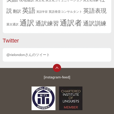
現地通訳
異文化
異文化コミュニケーション
異文化理解
英語
英語表現
説
翻訳
英語発音コンサルタント
英語学習
通訳
通訳者
通訳練習
通訳訓練
逐次通訳
Twitter
@rielondonさんのツイート
[instagram-feed]