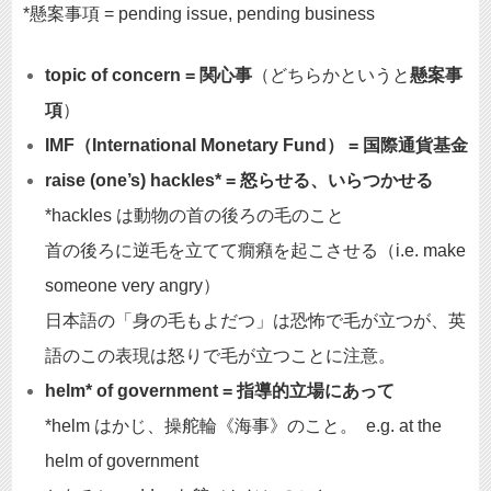
*懸案事項 = pending issue, pending business
topic of concern = 関心事
（どちらかというと
懸案事
項
）
IMF（International Monetary Fund） = 国際通貨基金
raise (one’s) hackles* = 怒らせる、いらつかせる
*hackles は動物の首の後ろの毛のこと
首の後ろに逆毛を立てて癇癪を起こさせる（i.e. make
someone very angry）
日本語の「身の毛もよだつ」は恐怖で毛が立つが、英
語のこの表現は怒りで毛が立つことに注意。
helm* of government = 指導的立場にあって
*helm はかじ、操舵輪《海事》のこと。
e.g. at the
helm of government