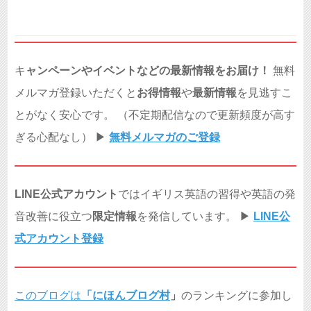
キ
ャンペーンやイベントなどの最新情報をお届け！
無料
メルマガ登録いただくと
お得情報
や
最新情報
を見逃すこ
とがなく安心です。 （不定期配信なので更新頻度が高す
ぎる心配なし） ▶︎
無料メルマガのご登録
LINE公式アカウント
ではイギリス英語の習得や英語の発
音改善に役立つ
限定情報
を発信しています。 ▶︎
LINE公
式アカウント登録
このブログは
「
にほんブログ村
」
のランキングに参加し