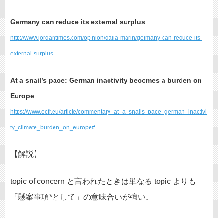
Germany can reduce its external surplus
http://www.jordantimes.com/opinion/dalia-marin/germany-can-reduce-its-
external-surplus
At a snail’s pace: German inactivity becomes a burden on
Europe
https://www.ecfr.eu/article/commentary_at_a_snails_pace_german_inactivi
ty_climate_burden_on_europe#
【解説】
topic of concern と言われたときは単なる topic よりも
「懸案事項*として」の意味合いが強い。