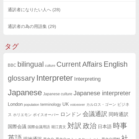
通訳者になりたい人へ
(28)
通訳者の為の用語集
(29)
タグ
English
bilingual
Current Affairs
BBC
culture
Interpreter
glossary
Interpreting
Japanese
Japanese interpreter
Japanese culture
London
UK
terminology
ビジネ
カルロス・ゴーン
population
voiceover
会議通訳
ロンドン
同時通訳
ス
ホリエモン
ボイスオーバー
対訳
政治
時事
国際会議
日本語
国際会議用語
堀江貴文
英語
社