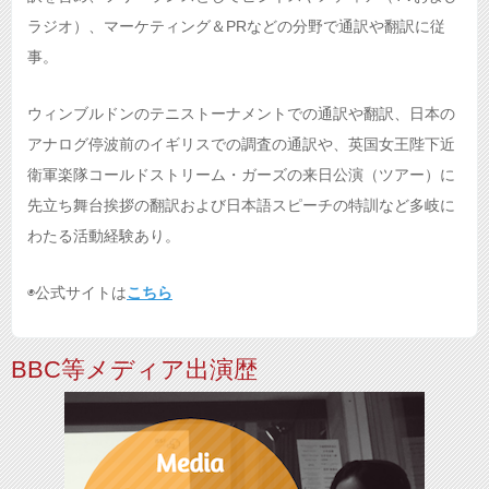
ラジオ）、マーケティング＆PRなどの分野で通訳や翻訳に従
事。
ウィンブルドンのテニストーナメントでの通訳や翻訳、日本の
アナログ停波前のイギリスでの調査の通訳や、英国女王陛下近
衛軍楽隊コールドストリーム・ガーズの来日公演（ツアー）に
先立ち舞台挨拶の翻訳および日本語スピーチの特訓など多岐に
わたる活動経験あり。
◉公式サイトは
こちら
BBC等メディア出演歴