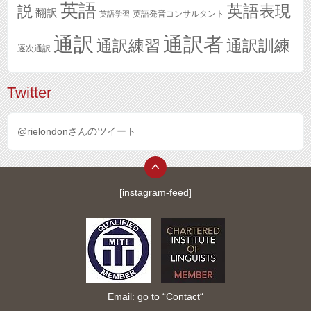
英語
英語表現
説
翻訳
英語発音コンサルタント
英語学習
通訳
通訳者
通訳練習
通訳訓練
逐次通訳
Twitter
@rielondonさんのツイート
[instagram-feed]
Email: go to “
Contact
“