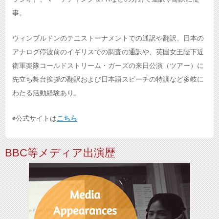
事。
ウィンブルドンのテニストーナメントでの通訳や翻訳、日本の
アナログ停波前のイギリスでの調査の通訳や、英国女王陛下近
衛軍楽隊コールドストリーム・ガーズの来日公演（ツアー）に
先立ち舞台挨拶の翻訳および日本語スピーチの特訓など多岐に
わたる活動経験あり。
◉公式サイトは
こちら
BBC等メディア出演歴