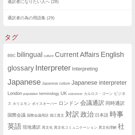
通訳者になりたい人へ
(28)
通訳者の為の用語集
(29)
タグ
English
bilingual
Current Affairs
BBC
culture
Interpreter
glossary
Interpreting
Japanese
Japanese interpreter
Japanese culture
London
UK
terminology
ビジネ
カルロス・ゴーン
population
voiceover
会議通訳
ロンドン
同時通訳
ス
ホリエモン
ボイスオーバー
対訳
政治
時事
国際会議
日本語
国際会議用語
堀江貴文
英語
社
現地通訳
異文化
異文化コミュニケーション
異文化理解