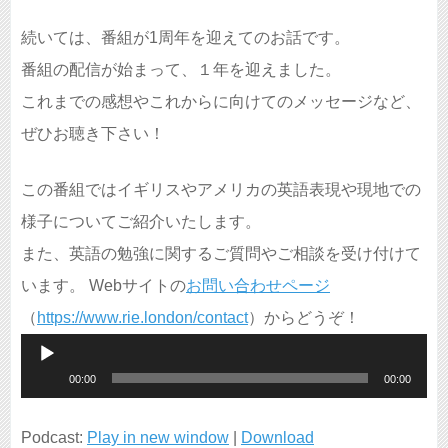
続いては、番組が1周年を迎えてのお話です。
番組の配信が始まって、１年を迎えました。
これまでの感想やこれからに向けてのメッセージなど、
ぜひお聴き下さい！
この番組ではイギリスやアメリカの英語表現や現地での
様子についてご紹介いたします。
また、英語の勉強に関するご質問やご相談を受け付けて
います。 Webサイトの
お問い合わせページ
（
https://www.rie.london/contact
）からどうぞ！
音
00:00
00:00
声
プ
Podcast:
Play in new window
|
Download