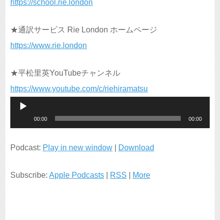
https://school.rie.london
★通訳サービス Rie London ホームページ
https://www.rie.london
★平松里英YouTubeチャンネル
https://www.youtube.com/c/riehiramatsu
音
00:00
00:00
声
プ
Podcast:
Play in new window
|
Download
レ
Subscribe:
Apple Podcasts
|
RSS
|
More
ー
ヤ
ー