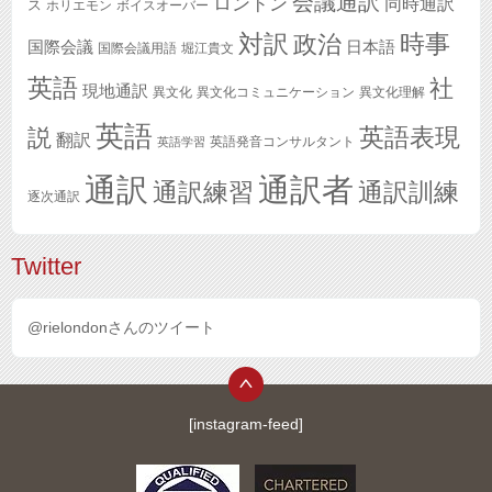
会議通訳
ロンドン
同時通訳
ス
ホリエモン
ボイスオーバー
対訳
政治
時事
国際会議
日本語
国際会議用語
堀江貴文
英語
社
現地通訳
異文化
異文化コミュニケーション
異文化理解
英語
英語表現
説
翻訳
英語発音コンサルタント
英語学習
通訳
通訳者
通訳練習
通訳訓練
逐次通訳
Twitter
@rielondonさんのツイート
[instagram-feed]