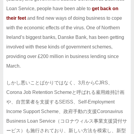
Loan Service, people have been able to
get back on
their feet
and find new ways of doing business to cope
with the economic effects of the virus. One of Northern
Ireland’s biggest banks, Danske Bank, has been getting
involved with these kinds of government schemes,
providing over £200 million in business lending since
March.
しかし悪いことばかりではなく、3月からCJRS、
Corona Job Retention Schemeと呼ばれる雇用維持計画
や、自営業者を支援するSEISS、Self-Employment
Income Support Scheme、政府手動の支援Coronavirus
Business Loan Service（コロナウィルス事業支援貸付サ
ービス）も施行されており、新しい方法を模索し、新型