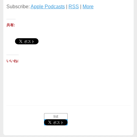
Subscribe:
Apple Podcasts
|
RSS
|
More
ー
ヤ
共有:
ー
いいね:
list