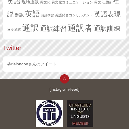
英語
社
現地通訳
異文化
異文化コミュニケーション
異文化理解
英語
英語表現
説
翻訳
英語発音コンサルタント
英語学習
通訳
通訳者
通訳練習
通訳訓練
逐次通訳
Twitter
@rielondonさんのツイート
[instagram-feed]