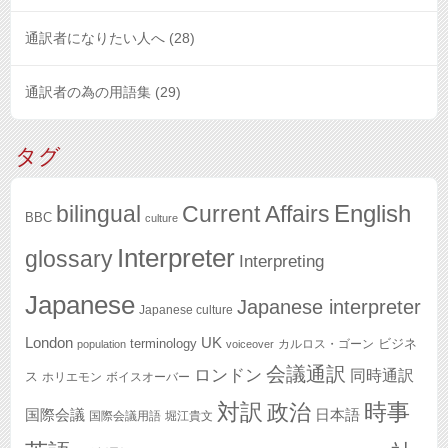
通訳者になりたい人へ
(28)
通訳者の為の用語集
(29)
タグ
English
bilingual
Current Affairs
BBC
culture
Interpreter
glossary
Interpreting
Japanese
Japanese interpreter
Japanese culture
London
UK
terminology
ビジネ
カルロス・ゴーン
population
voiceover
会議通訳
ロンドン
同時通訳
ス
ホリエモン
ボイスオーバー
対訳
政治
時事
国際会議
日本語
国際会議用語
堀江貴文