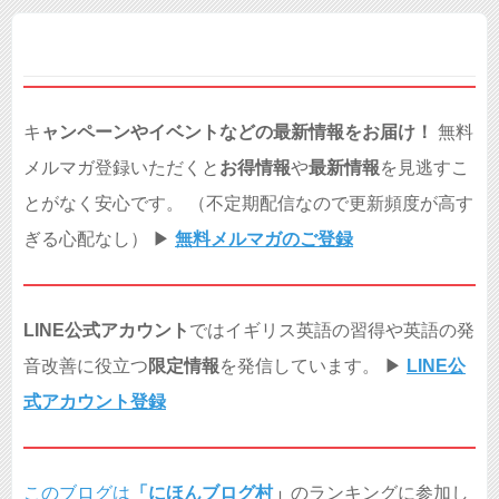
キ
ャンペーンやイベントなどの最新情報をお届け！
無料
メルマガ登録いただくと
お得情報
や
最新情報
を見逃すこ
とがなく安心です。 （不定期配信なので更新頻度が高す
ぎる心配なし） ▶︎
無料メルマガのご登録
LINE公式アカウント
ではイギリス英語の習得や英語の発
音改善に役立つ
限定情報
を発信しています。 ▶︎
LINE公
式アカウント登録
このブログは
「
にほんブログ村
」
のランキングに参加し