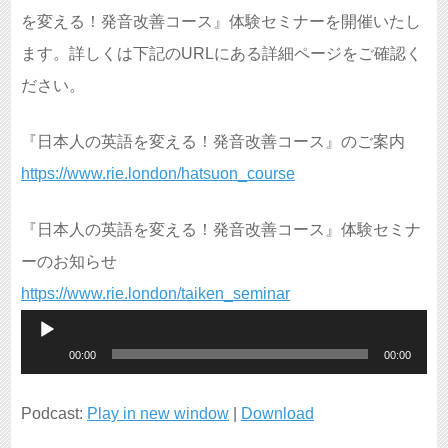
を変える！発音改善コース』体験セミナーを開催いたし
ます。詳しくは下記のURLにある詳細ページをご確認く
ださい。
『日本人の英語を変える！発音改善コース』のご案内
https://www.rie.london/hatsuon_course
『日本人の英語を変える！発音改善コース』体験セミナ
ーのお知らせ
https://www.rie.london/taiken_seminar
音
00:00
00:00
声
プ
Podcast:
Play in new window
|
Download
レ