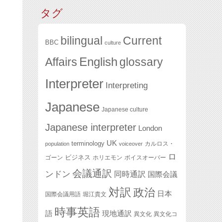
タグ
bilingual
Current
BBC
culture
English
glossary
Affairs
Interpreter
Interpreting
Japanese
Japanese culture
Japanese interpreter
London
UK
terminology
カルロス・
population
voiceover
ロ
ビジネス
ゴーン
ホリエモン
ボイスオーバー
会議通訳
ンドン
同時通訳
国際会議
対訳
政治
日本
国際会議用語
堀江貴文
時事英語
語
現地通訳
異文化
異文化コ