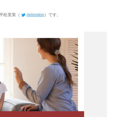
平松里英（
rielondon
）です。