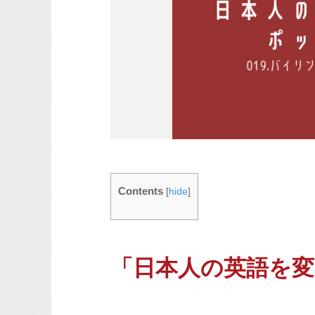
Contents
[
hide
]
「日本人の英語を