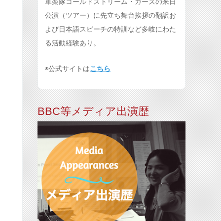
軍楽隊コールドストリーム・ガーズの来日
公演（ツアー）に先立ち舞台挨拶の翻訳お
よび日本語スピーチの特訓など多岐にわた
る活動経験あり。
◉公式サイトは
こちら
BBC等メディア出演歴