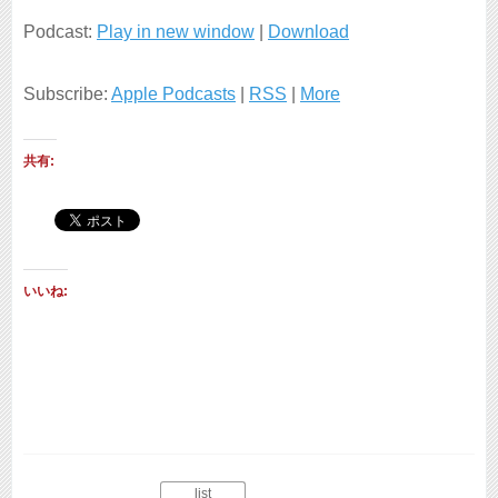
プ
Podcast:
Play in new window
|
Download
レ
Subscribe:
Apple Podcasts
|
RSS
|
More
ー
ヤ
共有:
ー
いいね:
list