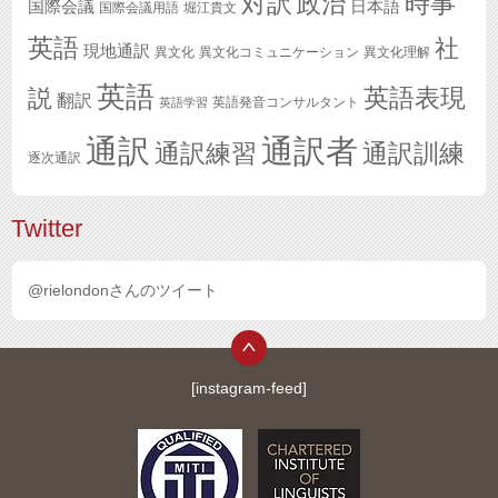
対訳
政治
時事
国際会議
日本語
国際会議用語
堀江貴文
英語
社
現地通訳
異文化
異文化コミュニケーション
異文化理解
英語
英語表現
説
翻訳
英語発音コンサルタント
英語学習
通訳
通訳者
通訳練習
通訳訓練
逐次通訳
Twitter
@rielondonさんのツイート
[instagram-feed]