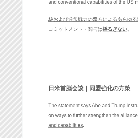
and conventional capabilities
of the US mi
核および通常戦力の双方によるあらゆる
コミットメント・関与は
揺るぎない
。
日米首脳会談｜同盟強化の方策
The statement says Abe and Trump instru
on ways to further strengthen the allianc
and capabilities
.