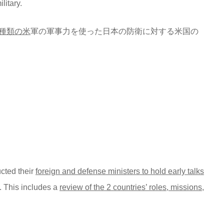
litary.
種類の米
軍の軍事力を使った日本の防衛に対する米国の
cted their
foreign and defense ministers to hold early talks
e. This includes a
review of the 2 countries’ roles, missions,