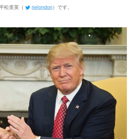
平松里英（
rielondon
）です。