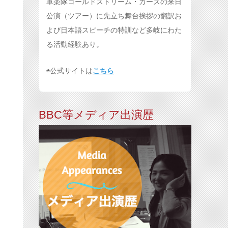
軍楽隊コールドストリーム・ガーズの来日
公演（ツアー）に先立ち舞台挨拶の翻訳お
よび日本語スピーチの特訓など多岐にわた
る活動経験あり。
◉公式サイトは
こちら
BBC等メディア出演歴