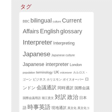
タグ
bilingual
Current
BBC
culture
English
glossary
Affairs
Interpreter
Interpreting
Japanese
Japanese culture
Japanese interpreter
London
UK
terminology
カルロス・
population
voiceover
ロ
ビジネス
ゴーン
ホリエモン
ボイスオーバー
会議通訳
ンドン
同時通訳
国際会議
対訳
政治
日本
国際会議用語
堀江貴文
時事英語
語
現地通訳
異文化
異文化コ