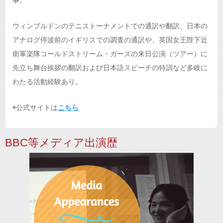
事。
ウィンブルドンのテニストーナメントでの通訳や翻訳、日本の
アナログ停波前のイギリスでの調査の通訳や、英国女王陛下近
衛軍楽隊コールドストリーム・ガーズの来日公演（ツアー）に
先立ち舞台挨拶の翻訳および日本語スピーチの特訓など多岐に
わたる活動経験あり。
◉公式サイトは
こちら
BBC等メディア出演歴