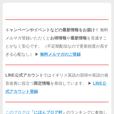
キ
ャンペーンやイベントなどの最新情報をお届け！
無料
メルマガ登録いただくと
お得情報
や
最新情報
を見逃すこ
とがなく安心です。 （不定期配信なので更新頻度が高す
ぎる心配なし） ▶︎
無料メルマガのご登録
LINE公式アカウント
ではイギリス英語の習得や英語の発
音改善に役立つ
限定情報
を発信しています。 ▶︎
LINE公
式アカウント登録
このブログは
「
にほんブログ村
」
のランキングに参加し