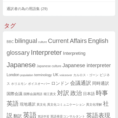
通訳者の為の用語集
(29)
タグ
English
bilingual
Current Affairs
BBC
culture
Interpreter
glossary
Interpreting
Japanese
Japanese interpreter
Japanese culture
London
UK
terminology
ビジネ
カルロス・ゴーン
population
voiceover
会議通訳
ロンドン
同時通訳
ス
ホリエモン
ボイスオーバー
対訳
政治
時事
国際会議
日本語
国際会議用語
堀江貴文
英語
社
現地通訳
異文化
異文化コミュニケーション
異文化理解
英語
英語表現
説
翻訳
英語発音コンサルタント
英語学習