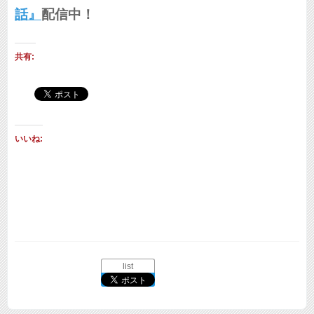
話』
配信中！
共有:
いいね:
list