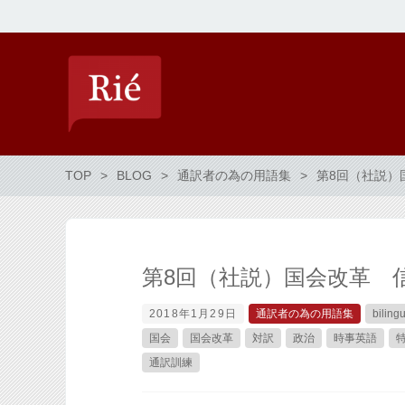
TOP
BLOG
通訳者の為の用語集
第8回（社説）
第8回（社説）国会改革 
2018年1月29日
通訳者の為の用語集
biling
国会
国会改革
対訳
政治
時事英語
通訳訓練