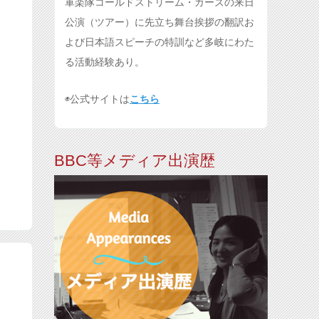
軍楽隊コールドストリーム・ガーズの来日
公演（ツアー）に先立ち舞台挨拶の翻訳お
よび日本語スピーチの特訓など多岐にわた
る活動経験あり。
◉公式サイトは
こちら
BBC等メディア出演歴