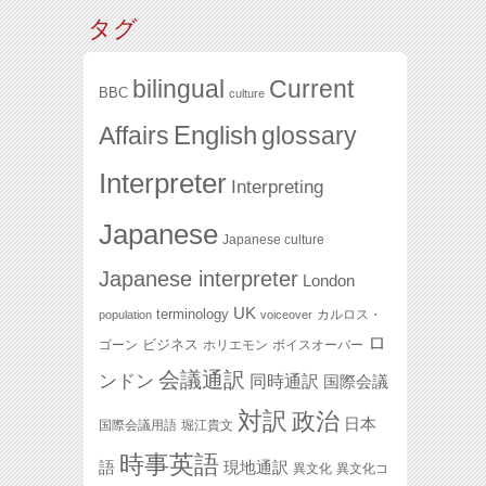
タグ
bilingual
Current
BBC
culture
English
glossary
Affairs
Interpreter
Interpreting
Japanese
Japanese culture
Japanese interpreter
London
UK
terminology
カルロス・
population
voiceover
ロ
ビジネス
ゴーン
ホリエモン
ボイスオーバー
会議通訳
ンドン
同時通訳
国際会議
対訳
政治
日本
国際会議用語
堀江貴文
時事英語
語
現地通訳
異文化
異文化コ