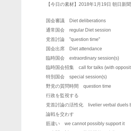
【今日の素材】2018年1月19日 朝日新聞
国会審議 Diet deliberations
通常国会 regular Diet session
党首討論 ”question time”
国会出席 Diet attendance
臨時国会 extraordinary session(s)
臨時国会招集 call for talks (with oppositio
特別国会 special session(s)
野党の質問時間 question time
行政を監視する
党首討論の活性化 livelier verbal duels betwe
論戦を交わす
筋違い we cannot possibly support it