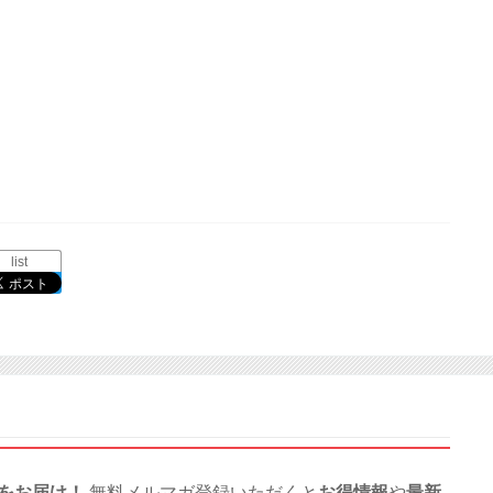
list
をお届け！
無料メルマガ登録いただくと
お得情報
や
最新