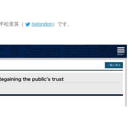
平松里英（
rielondon
）です。