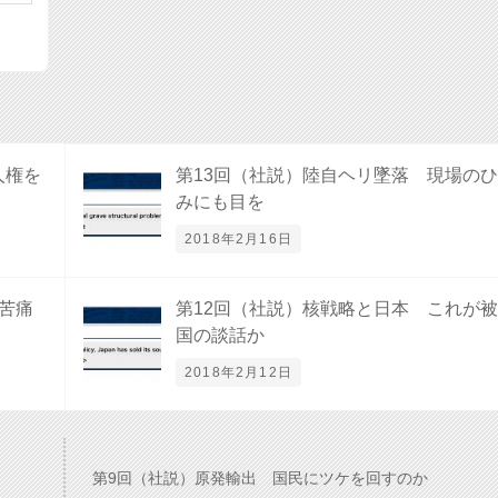
人権を
第13回（社説）陸自ヘリ墜落 現場の
みにも目を
2018年2月16日
苦痛
第12回（社説）核戦略と日本 これが
国の談話か
2018年2月12日
第9回（社説）原発輸出 国民にツケを回すのか