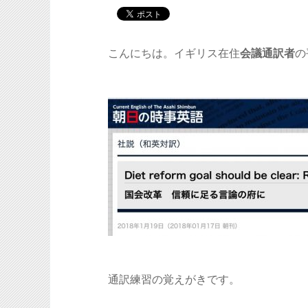
こんにちは。イギリス在住
会議通訳者
の
通訳練習の覚えがきです。