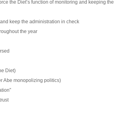
et’s function of monitoring and keeping the
keep the administration in check
oughout the year
rsed
e Diet)
be monopolizing politics)
tion”
rust