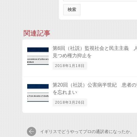
関連記事
第6回（社説）監視社会と民主主義 
見つめ権力抑止を
2018年1月18日
第20回（社説）公害病半世紀 患者の
を忘れまい
2018年3月26日
イギリスでどうやってプロの通訳者になったか。