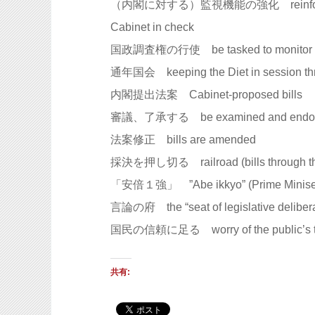
（内閣に対する）監視機能の強化 reinforce the Di
Cabinet in check
国政調査権の行使 be tasked to monitor and 
通年国会 keeping the Diet in session thr
内閣提出法案 Cabinet-proposed bills
審議、了承する be examined and endo
法案修正 bills are amended
採決を押し切る railroad (bills through th
「安倍１強」 ”Abe ikkyo” (Prime Miniser A
言論の府 the “seat of legislative delibera
国民の信頼に足る worry of the public’s t
共有: