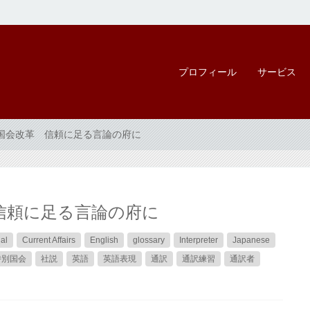
プロフィール
サービス
国会改革 信頼に足る言論の府に
信頼に足る言論の府に
ual
Current Affairs
English
glossary
Interpreter
Japanese
特別国会
社説
英語
英語表現
通訳
通訳練習
通訳者