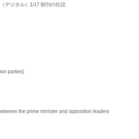
（デジタル）1/17 朝刊の社説
n parties)
en the prime minister and opposition leaders