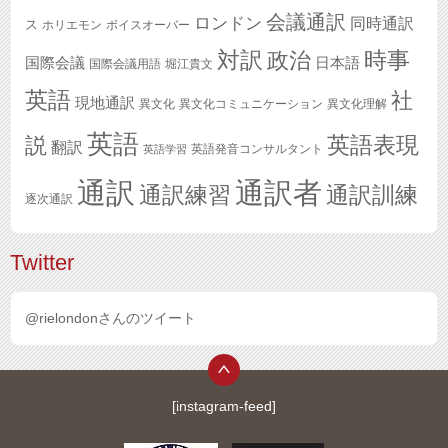
会議通訳
ロンドン
同時通訳
ス
ホリエモン
ボイスオーバー
対訳
政治
時事
国際会議
日本語
国際会議用語
堀江貴文
英語
社
現地通訳
異文化
異文化コミュニケーション
異文化理解
英語
英語表現
説
翻訳
英語発音コンサルタント
英語学習
通訳
通訳者
通訳練習
通訳訓練
逐次通訳
Twitter
@rielondonさんのツイート
[instagram-feed]