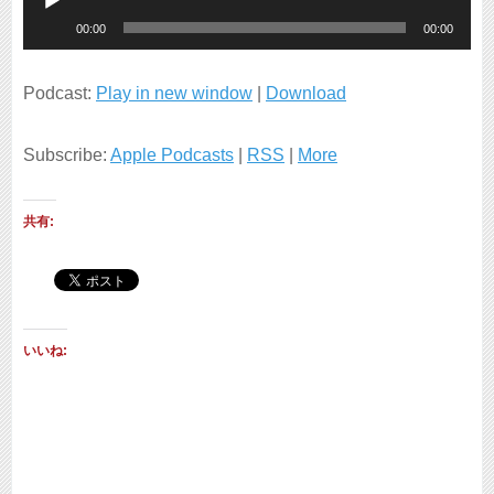
音
00:00
00:00
声
プ
Podcast:
Play in new window
|
Download
レ
Subscribe:
Apple Podcasts
|
RSS
|
More
ー
ヤ
共有:
ー
いいね: