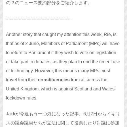
の？のニュース要約部分をご紹介します。
=========================-
Another story that caught my attention this week, Rie, is
that as of 2 June, Members of Parliament (MPs) will have
to return to Parliament if they wish to vote on legislation
or take part in debates, as they plan to end the recent use
of technology. However, this means many MPs must
travel from their
constituencies
from all across the
United Kingdom, which is against Scotland and Wales’
lockdown rules.
Jackが今週もう一つ気になった記事。6月2日からイギリ
スの議会議員たちが立法に関して投票したり討議に参加