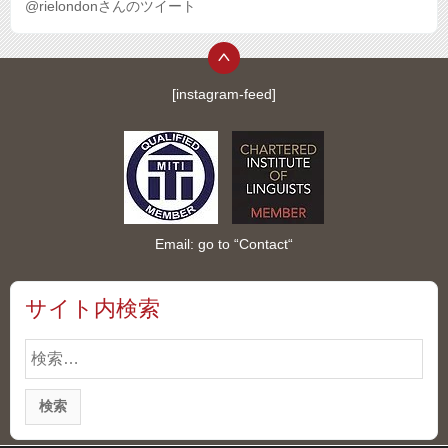
@rielondonさんのツイート
[instagram-feed]
Email: go to “
Contact
“
サイト内検索
検
索: