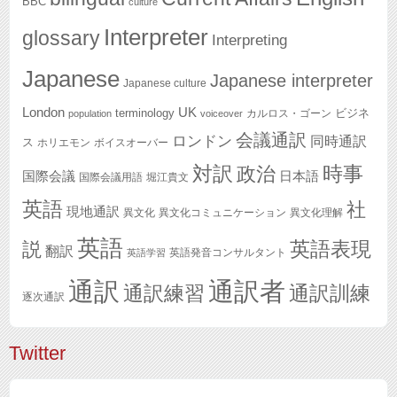
BBC
culture
Interpreter
glossary
Interpreting
Japanese
Japanese interpreter
Japanese culture
London
UK
terminology
ビジネ
カルロス・ゴーン
population
voiceover
会議通訳
ロンドン
同時通訳
ス
ホリエモン
ボイスオーバー
対訳
政治
時事
国際会議
日本語
国際会議用語
堀江貴文
英語
社
現地通訳
異文化
異文化コミュニケーション
異文化理解
英語
英語表現
説
翻訳
英語発音コンサルタント
英語学習
通訳
通訳者
通訳練習
通訳訓練
逐次通訳
Twitter